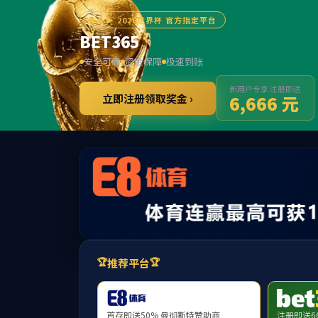
中国·b
股票代码
688016.SH
best365英国在线体育™
2024-03-27
上海微创best365英国在线体育科技（集团）股份