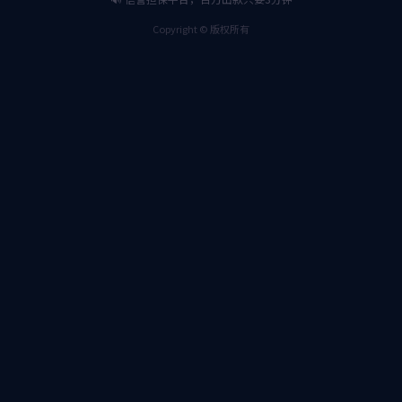
脉支架及输送系统已完成NMPA注册资料递交，Vewatch®
裸球囊导管、带纤维毛栓塞弹簧圈已完成NMPA注册资
膜支架系统获批进入国家创新医疗器械特别审查程序（“绿色通
司同期营业收入的比例为21.94%。公司进一步系统化
理经验”，通过科学的模式，为公司产品创新的可持续性及
66项。截至2023年12月31日，公司拥有已授权的境内