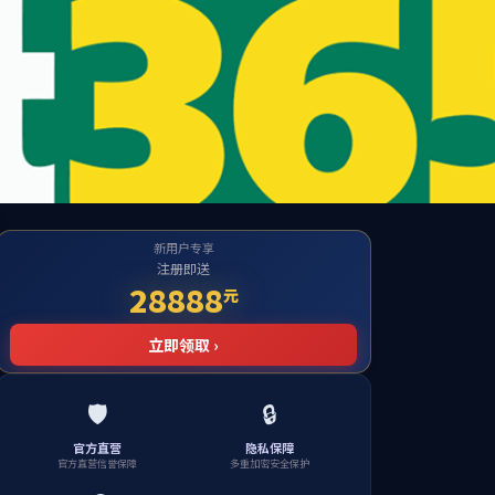
tform
中文
EN
绍
患者关怀
投资者关系
招贤纳士
联系我们
/
正为新认定的21家跨国公司地区总部和10家研