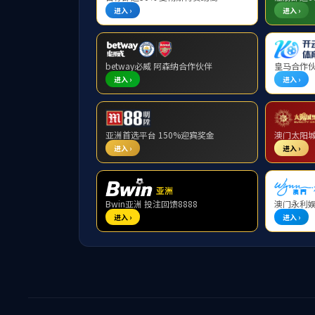
发中心颁发证书。上海微创best365英国在线
颁“跨国公司研发中心”证书，best365英
随着上海加快建设具有全球影响力的科技创新
多数来自于上海重点发展的产业领域。今年，上
推动企业发展，切实帮助企业解决实际困难，
best365英国在线体育™致力于主动脉及外
国第一批专精特新“小巨人”企业、上海市专
术开发及大规模产业化”项目荣获2017年度国
步一等奖。公司成功开发出第一个国产腹主动脉覆
产品更是全球首款获批上市的分支型主动脉覆膜
在主动脉介入领域，公司现有5款胸主和腹主动