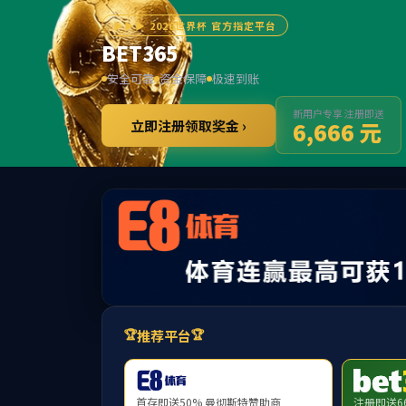
中国·b
股票代码
688016.SH
best365英国在线体育
2020-04-09
中国，上海——4月8日，上海市政府举行第32