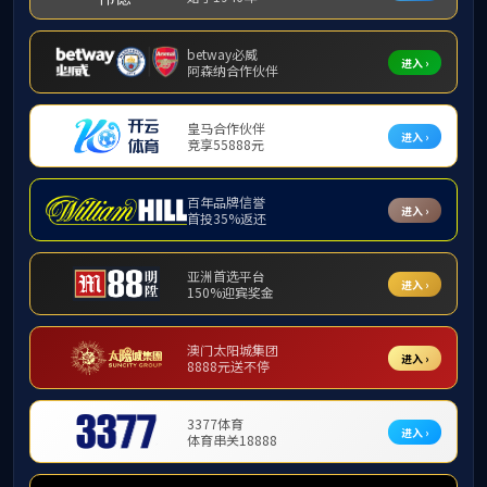
病变血管壁以抑制平滑肌细胞增殖，从而治疗动脉粥样硬化性狭窄或
闭塞性病变。作为best365英国在线体育™在外周动脉疾病治疗领域的
重磅产品，Reewarm® PTX药物球囊扩张导管（0.018"系列）于2015
年进入国家创新医疗器械审批“绿色通道”，2020年在国内获批上
市，并于同年取得CE认证，今年7月再获巴西ANVISA的注册批准，上
市后临床表现优异。
本次获批的兼容0.035"导丝规格延续了Reewarm® PTX药物球囊扩张
导管（0.018"系列）优秀的药物涂层配方、工艺和性能，通过导管双
腔设计和组装工艺优化，实现了较低的整体外径，并使球囊的回抽时
间处于行业领先水平；其独特的一体尖端构型有利于增加球囊导管的
通过性；导管采用多种材料共混挤出，刚柔并济；同时导管部分涂覆
有亲水涂层，显著提升导管的推送性、柔顺性、跟踪性和回撤性能。
Reewarm® PTX药物球囊扩张导管（0.035"系列）拥有丰富的球囊规
格可供选择（直径：3.0~7.0mm，长度：20~220mm），导管有4种
长度规格（40cm、75cm、135cm、150cm），以满足多样化临床需
求。
鸿脉医疗™总经理郭澜涛博士表示：“本次Reewarm® PTX药物球囊
扩张导管新增兼容0.035"导丝规格，进一步丰富了该产品的规格范
围，显著提升了产品的关键性能，进一步拓宽其临床应用范围，使更