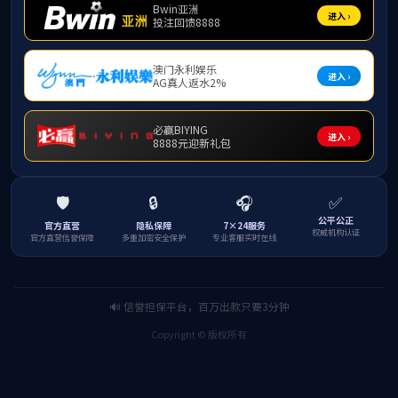
多外周动脉疾病患者获益。”
best365英国在线体育™总裁朱清博士表示：“子公司鸿脉医疗™自
2020年成立以来一直致力于外周动脉介入医疗器械的研发，现有4款
已上市产品。未来公司将继续秉承创新理念，紧跟市场趋势，开发出
更多满足个性化临床需求的创新产品，完善公司外周动脉介入产品线
布局，不断提升best365英国在线体育™集团在外周血管介入领域的市
场竞争力。”
上一篇：爱心救助，情暖人间丨广西科技大学第一附属医院4名患者
获“心脉益行”专项基金救助
下一篇：best365英国在线体育™自主研发的Vewatch®腔静脉滤器成
功完成首例上市前临床植入
®
联系我们
微创
医疗官网
Lombard Medical
法律声明